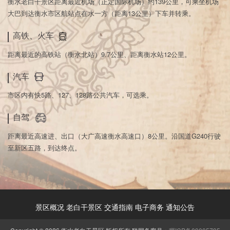
衡水老白干景区距离最近机场（正定国际机场）约139公里，可乘坐机场
大巴到达衡水市区航站点在水一方（距离13公里）下车并转乘。
高铁、火车
距离最近的高铁站（衡水北站）9.7公里、距离衡水站12公里。
汽车
市区内有快5路、127、128路公共汽车，可选乘。
自驾
距离最近高速进、出口（大广高速衡水高速口）8公里。沿国道G240行驶
至新区五路，到达终点。
景区概况
老白干景区
交通指南
电子商务
通知公告