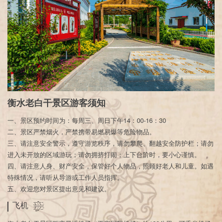
衡水老白干景区游客须知
一、景区预约时间为：每周三、周日下午14：00-16：30
二、景区严禁烟火，严禁携带易燃易爆等危险物品。
三、请注意安全警示，遵守游览秩序，请勿攀爬、翻越安全防护栏；请勿
进入未开放的区域游玩；请勿拥挤打闹；上下台阶时，要小心谨慎。
四、请注意人身、财产安全，保管好个人物品，照顾好老人和儿童。如遇
特殊情况，请听从导游或工作人员指挥。
五、欢迎您对景区提出意见和建议。
飞机