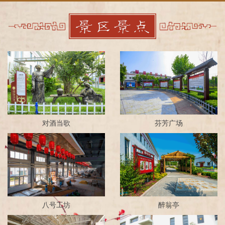
对酒当歌
芬芳广场
八号工坊
醉翁亭