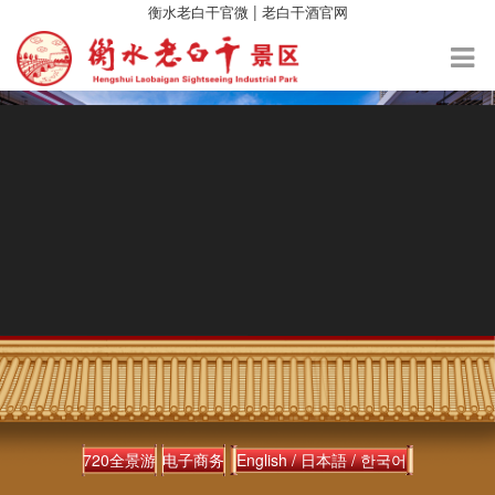
|
衡水老白干官微
老白干酒官网
720全景游
电子商务
English /
日本語 /
한국어