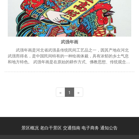
武强年画
武强年画是河北省武强县传统民间工艺品之一，因其产地在河北
武强而得名，是中国民间特有的一种绘画体裁，具有浓郁的乡土气息
和地方特色。 武强年画是在原始的耕作方式、佛教思想、传统观念和
古老的民族习惯影响下发展起来的民间乡土艺术。其构图丰满，线刻
粗犷，设色鲜亮，装饰夸张，节俗特色浓厚，是民间年画中的佼佼
者。武强年画除大量民间题材外，更注重反映重大时代变革，以表达
人们对国事的关心，对人生的美好期望。
«
1
»
景区概况
老白干景区
交通指南
电子商务
通知公告