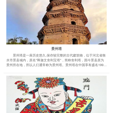
景州塔
景州塔是一座历史悠久,保存较完整的古代建筑物，位于河北省衡
水市景县城内，原名"释迦文舍利宝塔"，简称舍利塔，因今景县原为
景州所在地，所以人们通常称为景州塔。景州塔在中国享有盛名1996
年11月20日被国务院定为第四批中国重点文物保护单位。塔高十三
层，外形为八面棱锥体，通高63.85米，底层周长50.5米，是一座由砖
石结构而成的密檐楼阁式的古塔。塔基由坚固的巨形清石铺成，塔基
下有一深井，实际是地宫，供藏佛骨、佛经、佛像及金银珠宝之用。