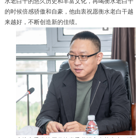
水老白干的
悠久
历史
和
丰富文化，
再
喝
衡水老白干
的时候
倍感
骄傲和自豪
，他由衷
祝愿
衡水
老白干越
来越好，不断创造新的佳绩。