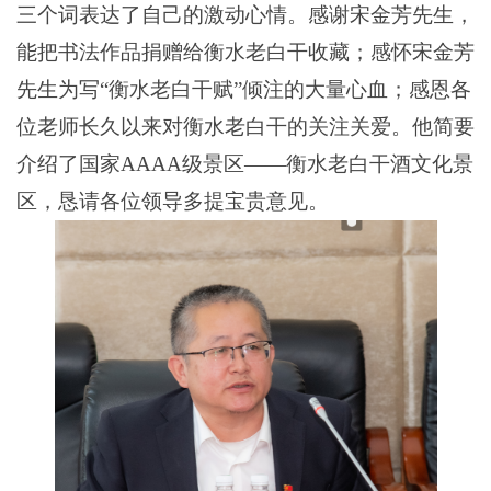
三个词
表达
了自己的激动
心情
。
感谢宋
金芳
先生，
能把书法作品
捐赠给
衡水老白干收藏
；
感怀宋
金芳
先生为写
“衡水老白干赋”倾注
的
大量心血
；
感恩各
位老师长久以来对衡水老白干的关注关爱。
他简要
介绍了
国家
AAAA级景区
——衡水老白干酒文化
景
区
，恳请各位领导
多提宝贵意见。