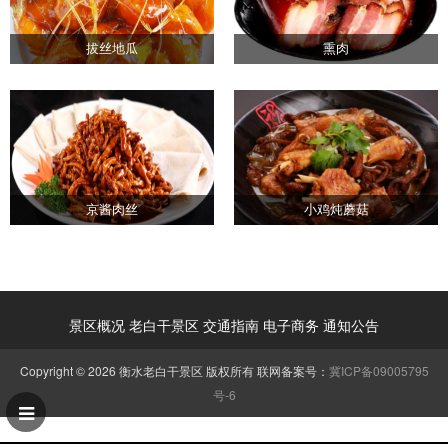
拔丝地瓜
熏肉
京酱肉丝
小鸡炖蘑菇
景区概况
老白干景区
交通指南
电子商务
通知公告
Copyright © 2026 衡水老白干景区 版权所有 联网备案号：
冀ICP备09005795
号-6