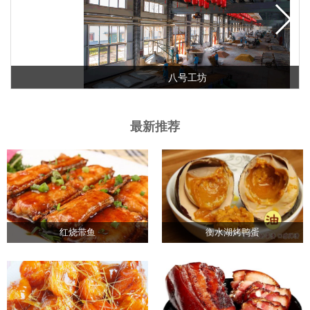
八号工坊
最新推荐
红烧带鱼
衡水湖烤鸭蛋